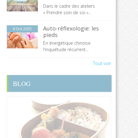
Dans le cadre des ateliers
« Prendre soin de soi »...
Auto-réflexologie: les
6 Oct
2025
pieds
En énergétique chinoise
l'inquiétude récurrent...
Tout voir
BLOG