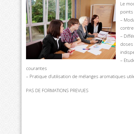
Le mo
points
– Moda
contre
– Diff
doses 
indisp
– Etud
courantes
– Pratique d’utilisation de mélanges aromatiques uti
PAS DE FORMATIONS PREVUES