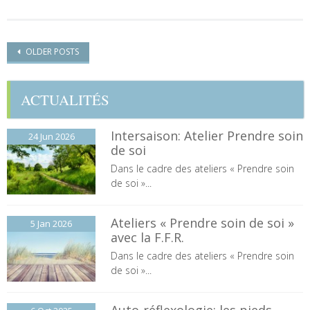
Posts navigation
OLDER POSTS
ACTUALITÉS
Intersaison: Atelier Prendre soin
24 Jun
2026
de soi
Dans le cadre des ateliers « Prendre soin
de soi »...
Ateliers « Prendre soin de soi »
5 Jan
2026
avec la F.F.R.
Dans le cadre des ateliers « Prendre soin
de soi »...