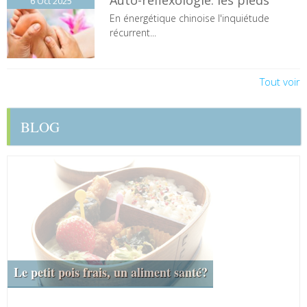
Auto-réflexologie: les pieds
6 Oct
2025
En énergétique chinoise l'inquiétude
récurrent...
Tout voir
BLOG
Le petit pois frais, un aliment santé?