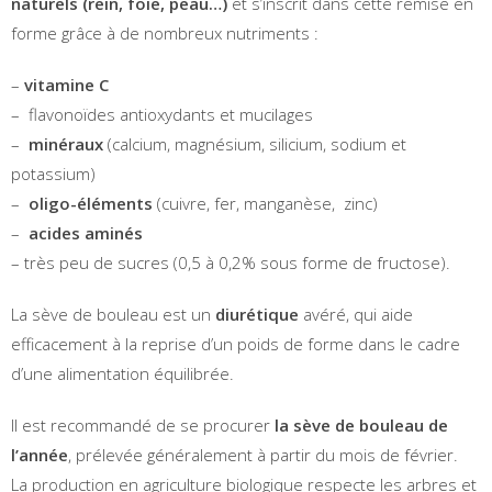
naturels (rein, foie, peau…)
et s’inscrit dans cette remise en
forme grâce à de nombreux nutriments :
–
vitamine C
– flavonoïdes antioxydants et mucilages
–
minéraux
(calcium, magnésium, silicium, sodium et
potassium)
–
oligo-éléments
(cuivre, fer, manganèse, zinc)
–
acides aminés
– très peu de sucres (0,5 à 0,2% sous forme de fructose).
La sève de bouleau est un
diurétique
avéré, qui aide
efficacement à la reprise d’un poids de forme dans le cadre
d’une alimentation équilibrée.
Il est recommandé de se procurer
la sève de bouleau de
l’année
, prélevée généralement à partir du mois de février.
La production en agriculture biologique respecte les arbres et