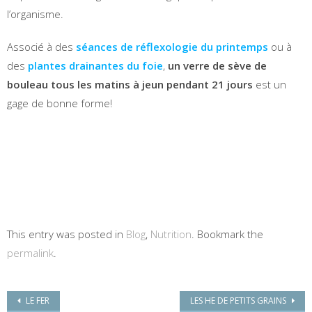
l’organisme.
Associé à des
séances de réflexologie du printemps
ou à
des
plantes drainantes du foie
,
un verre de sève de
bouleau tous les matins à jeun pendant 21 jours
est un
gage de bonne forme!
This entry was posted in
Blog
,
Nutrition
. Bookmark the
permalink
.
Post navigation
LE FER
LES HE DE PETITS GRAINS