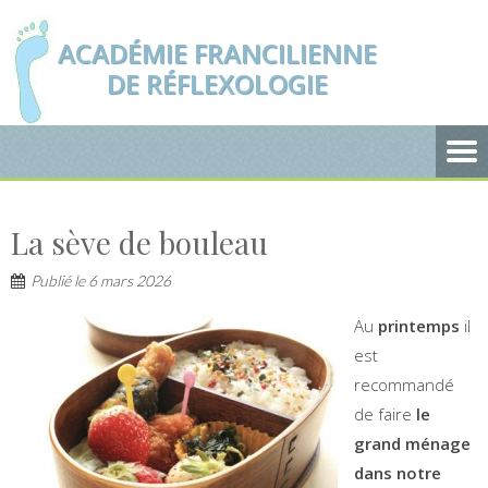
ACADÉMIE FRANCILIENNE
DE RÉFLEXOLOGIE
La sève de bouleau
Publié le
6 mars 2026
Au
printemps
il
est
recommandé
de faire
le
grand ménage
dans notre