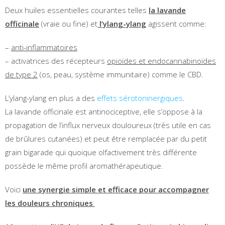
Deux huiles essentielles courantes telles
la lavande
officinale
(vraie ou fine) et
l’ylang-ylang
agissent comme:
–
anti-inflammatoires
– activatrices des récepteurs
opioïdes et endocannabinoïdes
de type 2
(os, peau, système immunitaire) comme le CBD.
L’ylang-ylang en plus a des
effets sérotoninergiques
.
La lavande officinale est antinociceptive, elle s’oppose à la
propagation de l’influx nerveux douloureux (très utile en cas
de brûlures cutanées) et peut être remplacée par du petit
grain bigarade qui quoique olfactivement très différente
possède le même profil aromathérapeutique.
Voici
une synergie simple et efficace pour accompagner
les douleurs chroniques