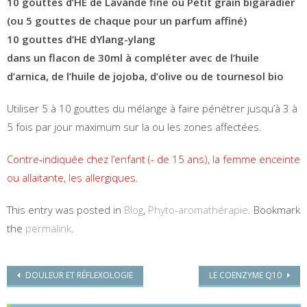
10 gouttes d’HE de Lavande fine ou Petit grain bigaradier
(ou 5 gouttes de chaque pour un parfum affiné)
10 gouttes d’HE dYlang-ylang
dans un flacon de 30ml à compléter avec de l’huile
d’arnica, de l’huile de jojoba, d’olive ou de tournesol bio
Utiliser 5 à 10 gouttes du mélange à faire pénétrer jusqu’à 3 à
5 fois par jour maximum sur la ou les zones affectées.
Contre-indiquée chez l’enfant (- de 15 ans), la femme enceinte
ou allaitante, les allergiques.
This entry was posted in
Blog
,
Phyto-aromathérapie
. Bookmark
the
permalink
.
Post navigation
DOULEUR ET RÉFLEXOLOGIE
LE COENZYME Q10